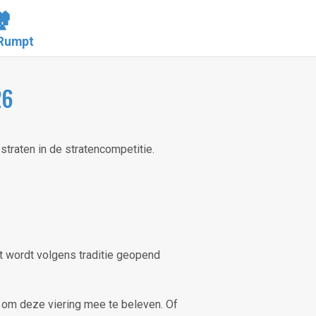
️
Rumpt
26
traten in de stratencompetitie.
 wordt volgens traditie geopend
 om deze viering mee te beleven. Of