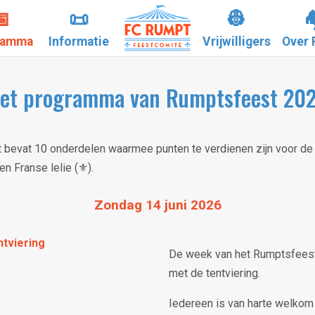

📜
👷

ramma
Informatie
Vrijwilligers
Over 
et programma van Rumptsfeest 20
evat 10 onderdelen waarmee punten te verdienen zijn voor de s
n Franse lelie (⚜️).
Zondag 14 juni 2026
tviering
De week van het Rumptsfeest
met de tentviering.
Iedereen is van harte welkom