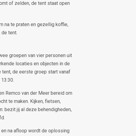
komt of zelden, de tent staat open
 na te praten en gezellig koffie,
 de tent.
twee groepen van vier personen uit
rkende locaties en objecten in de
e tent, de eerste groep start vanaf
 13:30.
en Remco van der Meer bereid om
ht te maken. Kijken, fietsen,
n: bezit jij al deze behendigheden,
fd.
t en na afloop wordt de oplossing